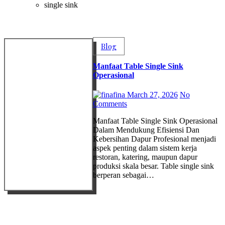
single sink
Blog
Manfaat Table Single Sink
Operasional
fina
March 27, 2026
No
Comments
Manfaat Table Single Sink Operasional
Dalam Mendukung Efisiensi Dan
Kebersihan Dapur Profesional menjadi
aspek penting dalam sistem kerja
restoran, katering, maupun dapur
produksi skala besar. Table single sink
berperan sebagai…