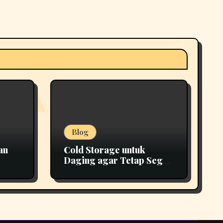
Blog
an
Cold Storage untuk
Daging agar Tetap Segar
epat
Lebih Lama