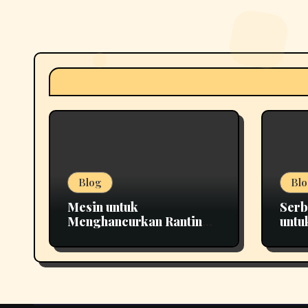
Blog
Blo
Mesin untuk
Serb
Menghancurkan Ranting
untu
yang Tepat untuk
Pema
Berbagai Kebutuhan