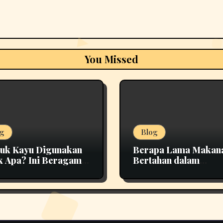
You Missed
g
Blog
uk Kayu Digunakan
Berapa Lama Makan
k Apa? Ini Beragam
Bertahan dalam
nfaatannya
Penyimpanan yang T