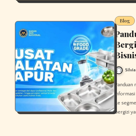
Blog
Pand
Bergi
Bisni
Silvia
Panduan memulai usaha dapur makan bergizi menjadi salah satu
informasi
ke segmen
bergizi y