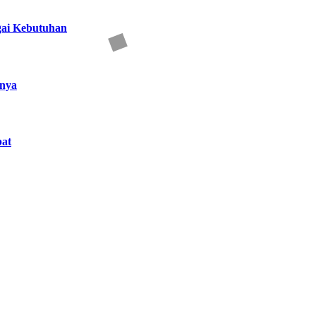
gai Kebutuhan
nnya
at