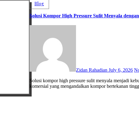
Blog
Solusi Kompor High Pressure Sulit Menyala dengan
Zidan Rahadian
July 6, 2026
N
Solusi kompor high pressure sulit menyala menjadi kebutuhan penting bagi restoran, hotel, katering, dan berbagai dapur
komersial yang mengandalkan kompor bertekanan tin