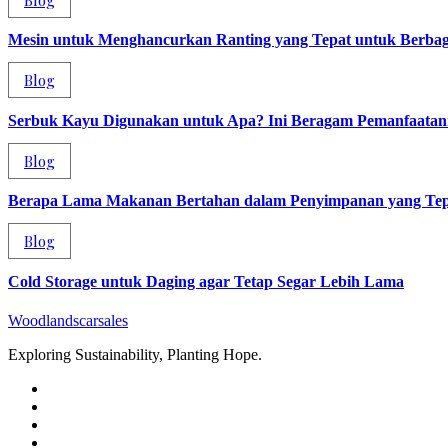
Mesin untuk Menghancurkan Ranting yang Tepat untuk Berba
Blog
Serbuk Kayu Digunakan untuk Apa? Ini Beragam Pemanfaata
Blog
Berapa Lama Makanan Bertahan dalam Penyimpanan yang Tep
Blog
Cold Storage untuk Daging agar Tetap Segar Lebih Lama
Woodlandscarsales
Exploring Sustainability, Planting Hope.