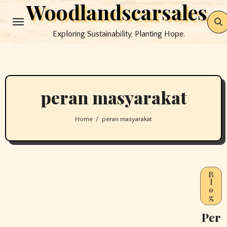
Woodlandscarsales
Skip
to
Exploring Sustainability, Planting Hope.
content
peran masyarakat
Home
peran masyarakat
B
l
o
g
Per