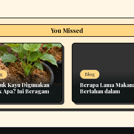
You Missed
g
Blog
uk Kayu Digunakan
Berapa Lama Makan
k Apa? Ini Beragam
Bertahan dalam
nfaatannya
Penyimpanan yang T