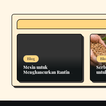
Blog
Blo
Mesin untuk
Serb
Menghancurkan Ranting
untu
yang Tepat untuk
Pema
Berbagai Kebutuhan