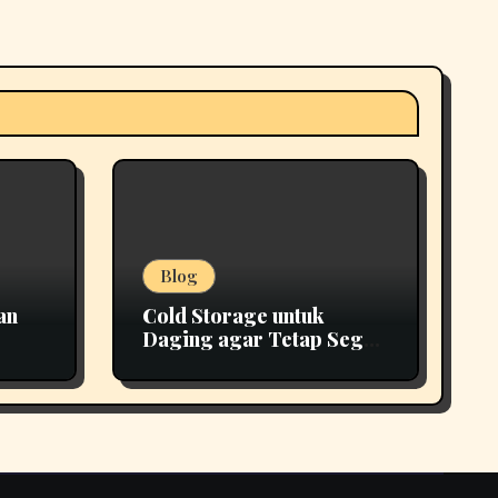
Blog
an
Cold Storage untuk
Daging agar Tetap Segar
epat
Lebih Lama