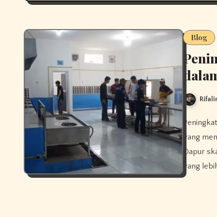
Blog
Peni
dala
Rifali
Peningkatan keamanan dapur MBG merupakan prioritas mutlak
yang men
Dapur ska
yang lebi