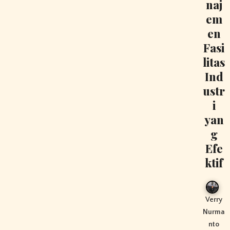
naj
em
en
Fasi
litas
Ind
ustr
i
yan
g
Efe
ktif
Verry
Nurma
nto