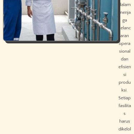
dalam
menja
ga
kelanc
aran
opera
sional
dan
efisien
si
produ
ksi.
Setiap
fasilita
s
harus
dikelol