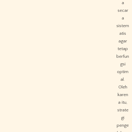
a
secar
a
sistem
atis
agar
tetap
berfun
gsi
optim
al.
Oleh
karen
a itu,
strate
gi
penge