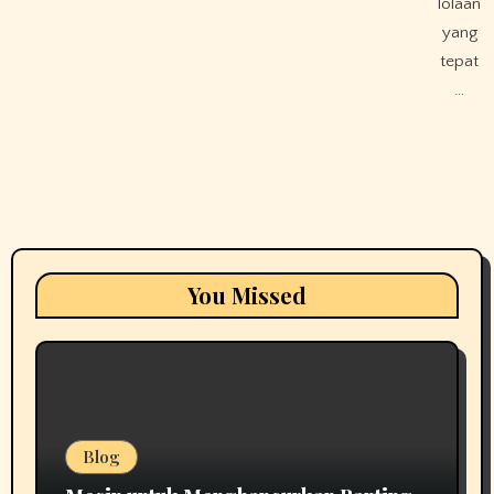
lolaan
yang
tepat
…
You Missed
Blog