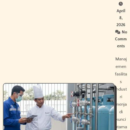
April
8,
2026
No
Comm
ents
Manaj
emen
fasilita
s
indust
ri
menja
di
kunci
utama