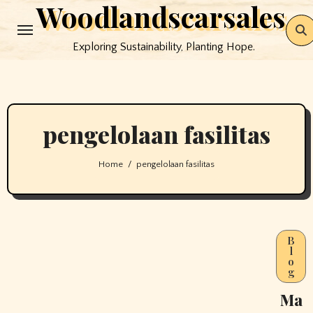
Woodlandscarsales
Skip
to
Exploring Sustainability, Planting Hope.
content
pengelolaan fasilitas
Home
pengelolaan fasilitas
B
l
o
g
Ma