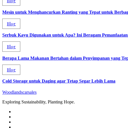
Blog
Mesin untuk Menghancurkan Ranting yang Tepat untuk Berba
Blog
Serbuk Kayu Digunakan untuk Apa? Ini Beragam Pemanfaata
Blog
Berapa Lama Makanan Bertahan dalam Penyimpanan yang Tep
Blog
Cold Storage untuk Daging agar Tetap Segar Lebih Lama
Woodlandscarsales
Exploring Sustainability, Planting Hope.