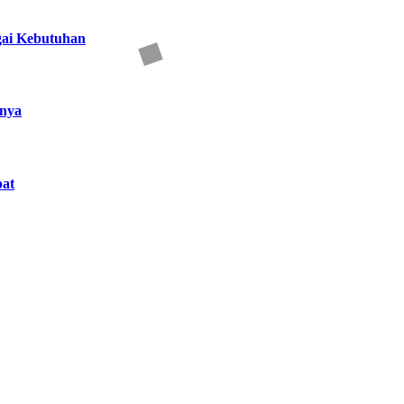
gai Kebutuhan
nnya
at