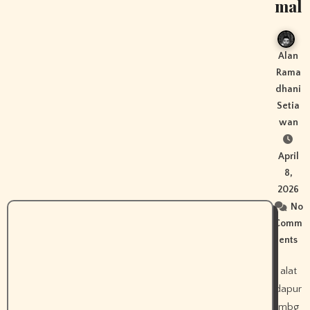
mal
Alan
Rama
dhani
Setia
wan
April
8,
2026
No
Comm
ents
alat
dapur
mbg