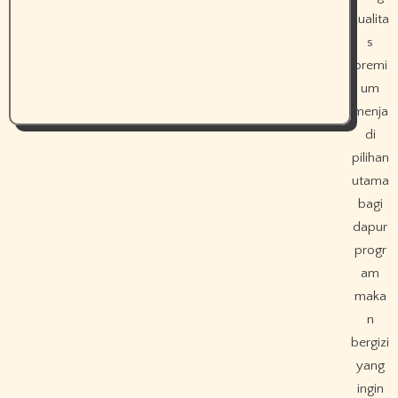
kualita
s
premi
um
menja
di
pilihan
utama
bagi
dapur
progr
am
maka
n
bergizi
yang
ingin