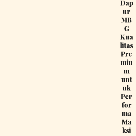
Dap
ur
MB
G
Kua
litas
Pre
miu
m
unt
uk
Per
for
ma
Ma
ksi