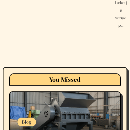
bekerj
a
senya
p…
You Missed
Blog