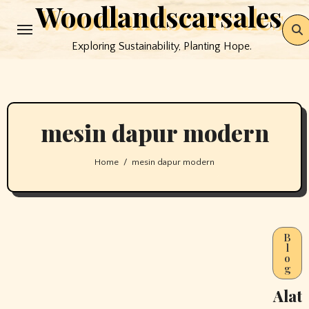
Woodlandscarsales
Skip
to
Exploring Sustainability, Planting Hope.
content
mesin dapur modern
Home
mesin dapur modern
B
l
o
g
Alat