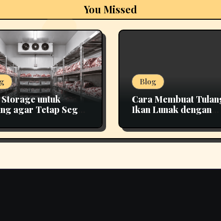
You Missed
g
Blog
 Storage untuk
Cara Membuat Tulan
ng agar Tetap Segar
Ikan Lunak dengan
h Lama
Teknik Presto yang 