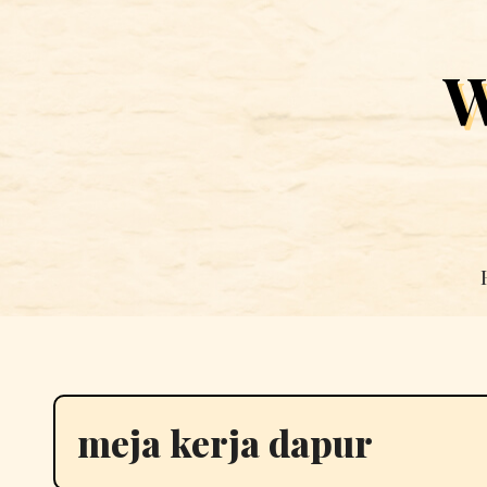
Skip
to
W
content
meja kerja dapur