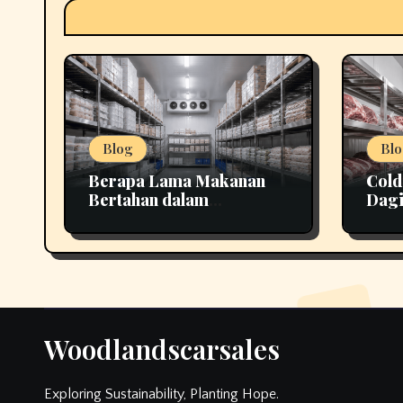
Blog
Blo
Berapa Lama Makanan
Cold
Bertahan dalam
Dagi
Penyimpanan yang Tepat
Lebi
Woodlandscarsales
Exploring Sustainability, Planting Hope.