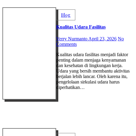
Blog
Kualitas Udara Fasilitas
Verry Nurmanto
April 23, 2026
No
Comments
Kualitas udara fasilitas menjadi faktor
penting dalam menjaga kenyamanan
dan kesehatan di lingkungan kerja.
Udara yang bersih membantu aktivitas
berjalan lebih lancar. Oleh karena itu,
pengelolaan sirkulasi udara harus
diperhatikan…