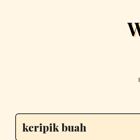
Skip
to
W
content
keripik buah