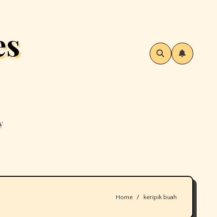
es
y
Home
keripik buah