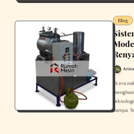
Blog
Sist
Moder
Reny
Arist
Di era industri pangan modern, inovasi menjadi kunci untuk
menghasil
teknolog
hampa. Te