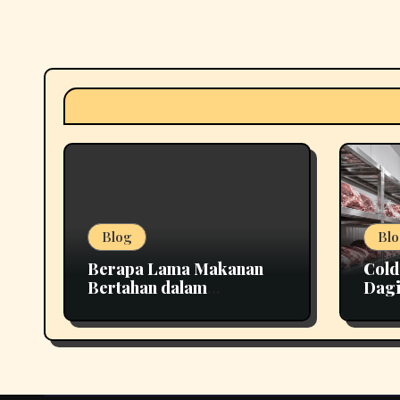
Blog
Blo
Berapa Lama Makanan
Cold
Bertahan dalam
Dagi
Penyimpanan yang Tepat
Lebi