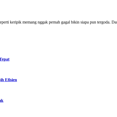
Tepat
h Efisien
ak