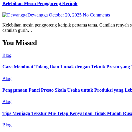
Kelebihan Mesin Penggoreng Keripik
Dewangga
October 20, 2025
No Comments
Kelebihan mesin penggoreng keripik pertama tama. Camilan renyah seperti keripik memang nggak pernah gagal bikin siapa pun tergoda. Dari singkong, pisang, hingga buah-buahan, semuanya bisa di olah jadi
camilan gurih…
You Missed
Blog
Cara Membuat Tulang Ikan Lunak dengan Teknik Presto yang 
Blog
Penggunaan Panci Presto Skala Usaha untuk Produksi yang Lebi
Blog
Tips Menjaga Tekstur Mie Tetap Kenyal dan Tidak Mudah Rus
Blog