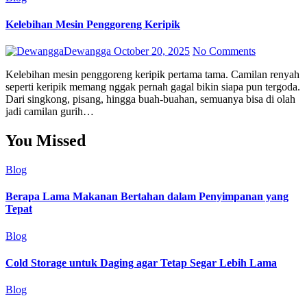
Kelebihan Mesin Penggoreng Keripik
Dewangga
October 20, 2025
No Comments
Kelebihan mesin penggoreng keripik pertama tama. Camilan renyah
seperti keripik memang nggak pernah gagal bikin siapa pun tergoda.
Dari singkong, pisang, hingga buah-buahan, semuanya bisa di olah
jadi camilan gurih…
You Missed
Blog
Berapa Lama Makanan Bertahan dalam Penyimpanan yang
Tepat
Blog
Cold Storage untuk Daging agar Tetap Segar Lebih Lama
Blog