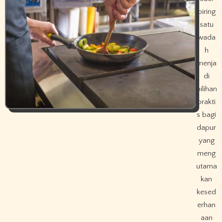
piring
satu
wada
h
menja
di
pilihan
prakti
s bagi
dapur
yang
meng
utama
kan
kesed
erhan
aan