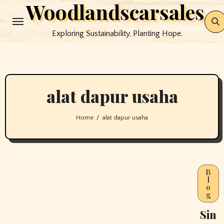
Woodlandscarsales
Skip
to
Exploring Sustainability, Planting Hope.
content
alat dapur usaha
Home
alat dapur usaha
B
l
o
g
Sin