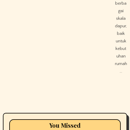
berba
gai
skala
dapur,
baik
untuk
kebut
uhan
rumah
…
You Missed