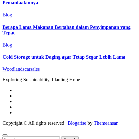
Pemanfaatannya
Blog
Berapa Lama Makanan Bertahan dalam Penyimpanan yang
Tepat
Blog
Cold Storage untuk Daging agar Tetap Segar Lebih Lama
Woodlandscarsales
Exploring Sustainability, Planting Hope.
Copyright © All rights reserved
|
Blogarise
by
Themeansar
.
Search