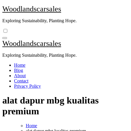
Skip
Woodlandscarsales
to
content
Exploring Sustainability, Planting Hope.
Woodlandscarsales
Exploring Sustainability, Planting Hope.
Home
Blog
About
Contact
Privacy Policy
alat dapur mbg kualitas
premium
Home
alat dapur mbg kualitas premium